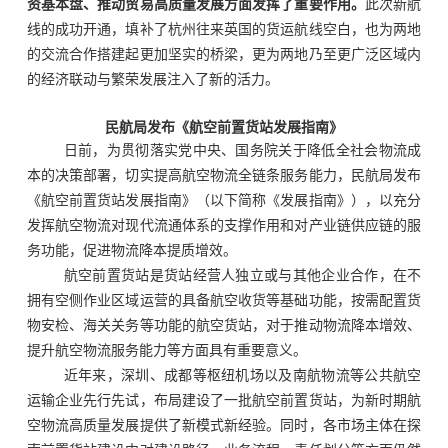
资基本盘、推动贸易高质量发展方面发挥了重要作用。
此次新航
线的成功开通，填补了杭州往来英国的货运航线空白，也为两地
的交流合作搭建起更加坚实的桥梁，更为两地乃至更广泛区域内
的经济联动与繁荣发展注入了新的活力。
民航局发布《航空前置货站发展指南》
日前，为贯彻落实党中央、国务院关于降低全社会物流成
本的决策部署，切实提高航空物流全链条服务能力，民航局发布
《航空前置货站发展指南》（以下简称《发展指南》），以充分
发挥航空物流对现代流通体系的支撑作用和对产业链供应链的服
务功能，促进物流降本提质增效。
航空前置货站是货站经营人独立或与其他企业合作，在不
拥有空侧作业区域运营的具备航空收货等基础功能，按需配置货
物安检、海关关务等功能的航空货站，对于推动物流降本增效、
提升航空物流服务能力等方面具有重要意义。
近年来，深圳、成都等枢纽机场以及南航物流等公共航空
运输企业先行先试，布局建设了一批航空前置货站，为新时期航
空物流高质量发展提供了新模式新经验。同时，各市场主体在探