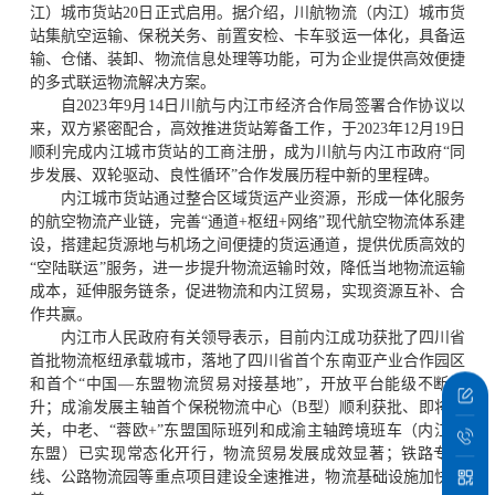
江）城市货站20日正式启用。据介绍，川航物流（内江）城市货
站集航空运输、保税关务、前置安检、卡车驳运一体化，具备运
输、仓储、装卸、物流信息处理等功能，可为企业提供高效便捷
的多式联运物流解决方案。
自
2023年9月14日川航与内江市经济合作局签署合作协议以
来，双方紧密配合，高效推进货站筹备工作，于2023年12月19日
顺利完成内江城市货站的工商注册，成为川航与内江市政府“同
步发展、双轮驱动、良性循环”合作发展历程中新的里程碑。
内江城市货站通过整合区域货运产业资源，形成一体化服务
的航空物流产业链，完善
“通道+枢纽+网络”现代航空物流体系建
设，搭建起货源地与机场之间便捷的货运通道，提供优质高效的
“空陆联运”服务，进一步提升物流运输时效，降低当地物流运输
成本，延伸服务链条，促进物流和内江贸易，实现资源互补、合
作共赢。
内江市人民政府有关领导表示，目前内江成功获批了四川省
首批物流枢纽承载城市，落地了四川省首个东南亚产业合作园区
和首个
“中国—东盟物流贸易对接基地”，开放平台能级不断提
升；成渝发展主轴首个保税物流中心（B型）顺利获批、即将封
关，中老、“蓉欧+”东盟国际班列和成渝主轴跨境班车（内江—
东盟）已实现常态化开行，物流贸易发展成效显著；铁路专用
线、公路物流园等重点项目建设全速推进，物流基础设施加快完