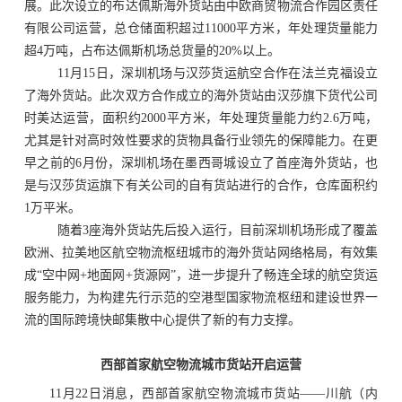
展。此次设立的布达佩斯海外货站由中欧商贸物流合作园区责任
有限公司运营，总仓储面积超过
11000平方米，年处理货量能力
超4万吨，占布达佩斯机场总货量的20%以上。
11月15日，深圳机场与汉莎货运航空合作在法兰克福设立
了海外货站。此次双方合作成立的海外货站由汉莎旗下货代公司
时美达运营，面积约2000平方米，年处理货量能力约2.6万吨，
尤其是针对高时效性要求的货物具备行业领先的保障能力。在更
早之前的6月份，深圳机场在墨西哥城设立了首座海外货站，也
是与汉莎货运旗下有关公司的自有货站进行的合作，仓库面积约
1万平米。
随着
3座海外货站先后投入运行，目前深圳机场形成了覆盖
欧洲、拉美地区航空物流枢纽城市的海外货站网络格局，有效集
成“空中网+地面网+货源网”，进一步提升了畅连全球的航空货运
服务能力，为构建先行示范的空港型国家物流枢纽和建设世界一
流的国际跨境快邮集散中心提供了新的有力支撑。
西部首家航空物流城市货站开启运营
11月22日消息，西部首家航空物流城市货站——川航（内