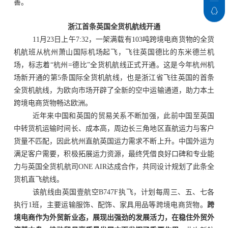
善。
浙江首条英国全货机航线开通
11月23日上午7:32，一架满载有103吨跨境电商货物的全货
机航班从杭州萧山国际机场起飞，飞往英国德比的东米德兰机
场，标志着“杭州=德比”全货机航线正式开通。这是今年杭州机
场新开通的第5条国际全货机航线，也是浙江省飞往英国的首条
全货机航线，为欧向市场开辟了全新的空中运输通道，助力本土
跨境电商货物畅达欧洲。
近年来中国和英国的贸易关系不断加强，此前中国至英国
中转货机运输时间长、成本高，周边长三角地区直航运力与客户
货量不匹配，因此杭州直航英国运力需求不断上升。中国外运为
满足客户需要，积极拓展运力资源，最终凭借良好口碑和专业能
力与英国全货机航司
ONE AIR达成合作，共同设计规划了此条全
货机直飞航线。
该航线由英国壹航空
B747F执飞，计划每周三、五、七各
执行1班，主要运输服饰、配饰、家具用品等跨境电商货物。
跨
境电商作为外贸新业态，展现出强劲的发展活力，在稳住外贸外